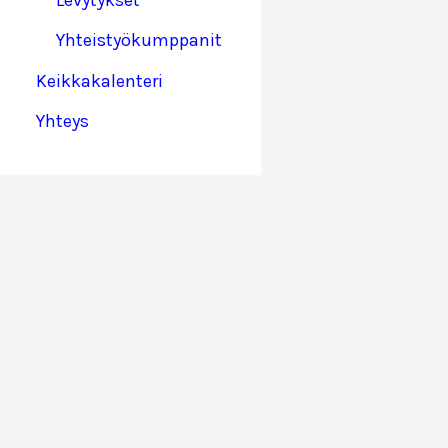
Yhteistyökumppanit
Keikkakalenteri
Yhteys