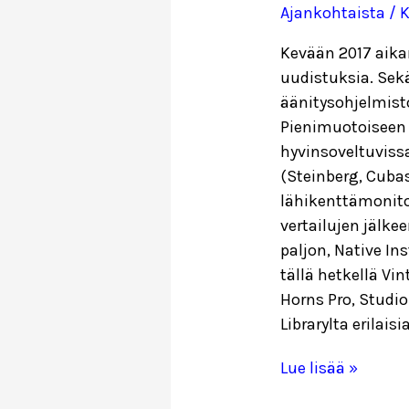
Ajankohtaista
/ K
Kevään 2017 aika
uudistuksia. Sek
äänitysohjelmisto
Pienimuotoiseen 
hyvinsoveltuvissa
(Steinberg, Cuba
lähikenttämonitor
vertailujen jälke
paljon, Native In
tällä hetkellä Vi
Horns Pro, Stud
Librarylta erilaisi
Kotistudio
Lue lisää »
uudistui!