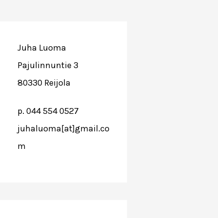
Juha Luoma
Pajulinnuntie 3
80330 Reijola
p. 044 554 0527
juhaluoma[at]gmail.co
m