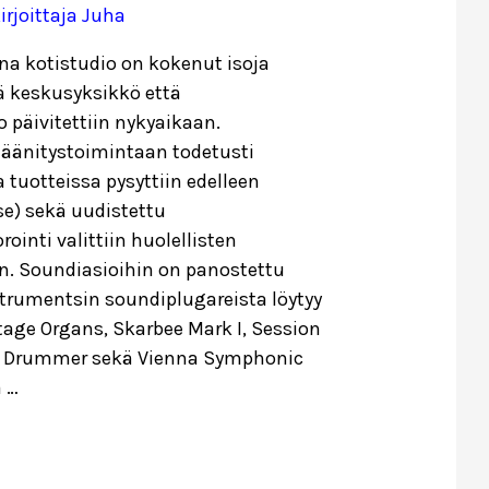
irjoittaja
Juha
na kotistudio on kokenut isoja
ä keskusyksikkö että
 päivitettiin nykyaikaan.
äänitystoimintaan todetusti
 tuotteissa pysyttiin edelleen
se) sekä uudistettu
ointi valittiin huolellisten
en. Soundiasioihin on panostettu
strumentsin soundiplugareista löytyy
ntage Organs, Skarbee Mark I, Session
io Drummer sekä Vienna Symphonic
a …