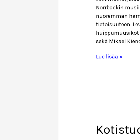
Norrbackin musii
nuoremman harm
tietoisuuteen. Le
huippumuusikot V
sekä Mikael Kien
Eläköön
Lue lisää »
Paul
Norrback
-
levy
ilmestyy
kesäkuussa!
Kotistu