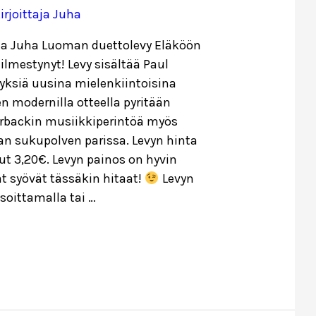
irjoittaja
Juha
ja Juha Luoman duettolevy Eläköön
ilmestynyt! Levy sisältää Paul
lyksiä uusina mielenkiintoisina
en modernilla otteella pyritään
rbackin musiikkiperintöä myös
 sukupolven parissa. Levyn hinta
ut 3,20€. Levyn painos on hyvin
at syövät tässäkin hitaat!
Levyn
 soittamalla tai …