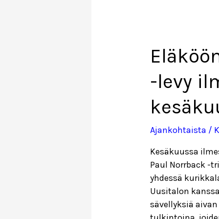
on
ilmestynyt!
Eläköön
-levy i
kesäku
Ajankohtaista
/ K
Kesäkuussa ilmes
Paul Norrback -t
yhdessä kurikkal
Uusitalon kanssa.
sävellyksiä aiva
tulkintoina, joi