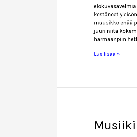
elokuvasävelmiä 
kestäneet yleisö
muusikko enää 
juuri niitä koke
harmaanpiin hetki
Konsertin
Lue lisää »
jälkimainingeiss
Musiiki