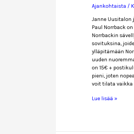
Ajankohtaista
/ K
Janne Uusitalon 
Paul Norrback on 
Norrbackin sävel
sovituksina, joid
ylläpitämään Nor
uuden nuoremman
on 15€ + postikul
pieni, joten nope
voit tilata vaikka
Eläköön
Lue lisää »
Paul
Norrback
-
levy