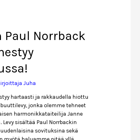
 Paul Norrback
lmestyy
ussa!
irjoittaja
Juha
tyy hartaasti ja rakkaudella hiottu
ribuuttilevy, jonka olemme tehneet
aisen harmonikkataiteilija Janne
 Levy sisältää Paul Norrbackin
n uudenlaisina sovituksina sekä
den myötä haluamme pitää yllä