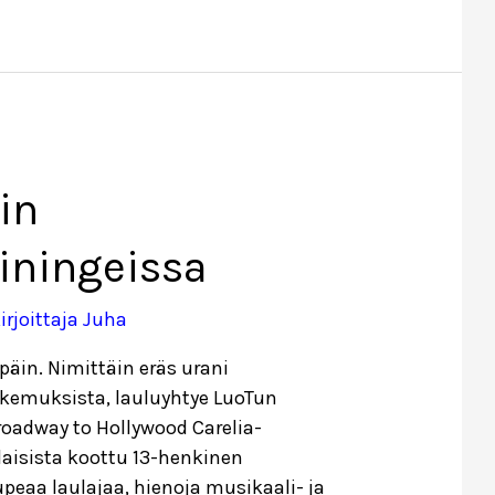
in
iningeissa
irjoittaja
Juha
päin. Nimittäin eräs urani
kemuksista, lauluyhtye LuoTun
roadway to Hollywood Carelia-
laisista koottu 13-henkinen
upeaa laulajaa, hienoja musikaali- ja