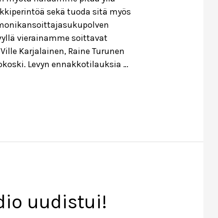
kkiperintöä sekä tuoda sitä myös
onikansoittajasukupolven
vyllä vierainamme soittavat
ille Karjalainen, Raine Turunen
okoski. Levyn ennakkotilauksia …
dio uudistui!