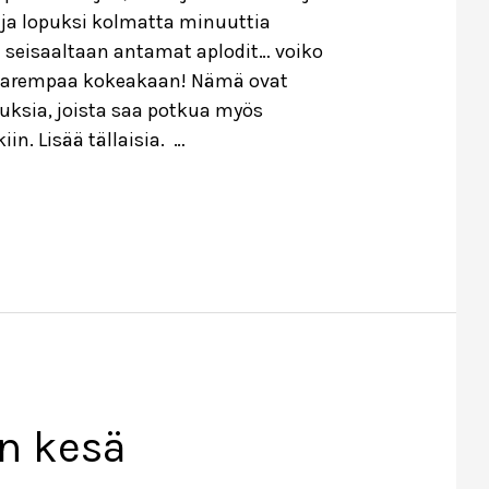
ja lopuksi kolmatta minuuttia
n seisaaltaan antamat aplodit… voiko
parempaa kokeakaan! Nämä ovat
muksia, joista saa potkua myös
in. Lisää tällaisia. …
a
n kesä