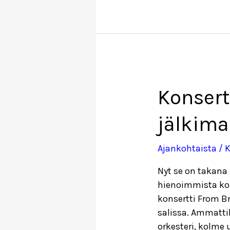
Konsert
jälkima
Ajankohtaista
/ K
Nyt se on takana 
hienoimmista ko
konsertti From B
salissa. Ammatti
orkesteri, kolme 