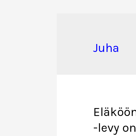
Juha
Eläköön
-levy o