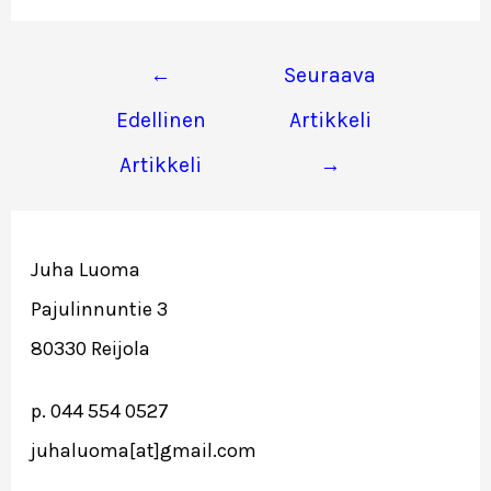
Artikkelien
←
Seuraava
selaus
Edellinen
Artikkeli
Artikkeli
→
Juha Luoma
Pajulinnuntie 3
80330 Reijola
p. 044 554 0527
juhaluoma[at]gmail.com