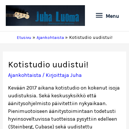
Siirry
sisältöön
Menu
Menu
Kotistudio uudistui!
Etusivu
Ajankohtaista
Kotistudio uudistui!
Ajankohtaista
/ Kirjoittaja
Juha
Kevään 2017 aikana kotistudio on kokenut isoja
uudistuksia. Sekä keskusyksikkö että
äänitysohjelmisto päivitettiin nykyaikaan.
Pienimuotoiseen äänitystoimintaan todetusti
hyvinsoveltuvissa tuotteissa pysyttiin edelleen
(Steinberg, Cubase) sekä uudistettu