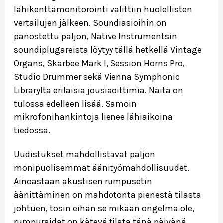
lähikenttämonitorointi valittiin huolellisten
vertailujen jälkeen. Soundiasioihin on
panostettu paljon, Native Instrumentsin
soundiplugareista löytyy tällä hetkellä Vintage
Organs, Skarbee Mark I, Session Horns Pro,
Studio Drummer sekä Vienna Symphonic
Librarylta erilaisia jousiaoittimia. Näitä on
tulossa edelleen lisää. Samoin
mikrofonihankintoja lienee lähiaikoina
tiedossa.
Uudistukset mahdollistavat paljon
monipuolisemmat äänityömahdollisuudet.
Ainoastaan akustisen rumpusetin
äänittäminen on mahdotonta pienestä tilasta
johtuen, tosin eihän se mikään ongelma ole,
rumpuraidat on kätevä tilata tänä päivänä