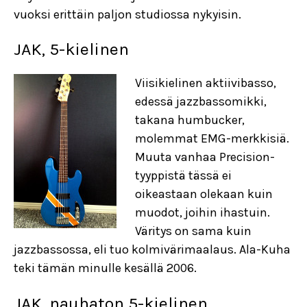
vuoksi erittäin paljon studiossa nykyisin.
JAK, 5-kielinen
Viisikielinen aktiivibasso,
edessä jazzbassomikki,
takana humbucker,
molemmat EMG-merkkisiä.
Muuta vanhaa Precision-
tyyppistä tässä ei
oikeastaan olekaan kuin
muodot, joihin ihastuin.
Väritys on sama kuin
jazzbassossa, eli tuo kolmivärimaalaus. Ala-Kuha
teki tämän minulle kesällä 2006.
JAK, nauhaton 5-kielinen