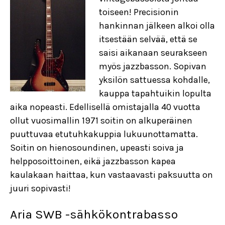
toiseen! Precisionin
hankinnan jälkeen alkoi olla
itsestään selvää, että se
saisi aikanaan seurakseen
myös jazzbasson. Sopivan
yksilön sattuessa kohdalle,
kauppa tapahtuikin lopulta
aika nopeasti. Edellisellä omistajalla 40 vuotta
ollut vuosimallin 1971 soitin on alkuperäinen
puuttuvaa etutuhkakuppia lukuunottamatta.
Soitin on hienosoundinen, upeasti soiva ja
helpposoittoinen, eikä jazzbasson kapea
kaulakaan haittaa, kun vastaavasti paksuutta on
juuri sopivasti!
Aria SWB -sähkökontrabasso