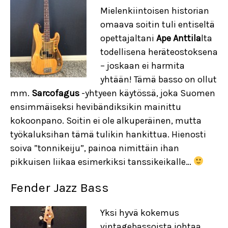
Mielenkiintoisen historian
omaava soitin tuli entiseltä
opettajaltani
Ape Anttila
lta
todellisena heräteostoksena
– joskaan ei harmita
yhtään! Tämä basso on ollut
mm.
Sarcofagus
-yhtyeen käytössä, joka Suomen
ensimmäiseksi hevibändiksikin mainittu
kokoonpano. Soitin ei ole alkuperäinen, mutta
työkaluksihan tämä tulikin hankittua. Hienosti
soiva ”tonnikeiju”, painoa nimittäin ihan
pikkuisen liikaa esimerkiksi tanssikeikalle…
Fender Jazz Bass
Yksi hyvä kokemus
vintagebassoista johtaa