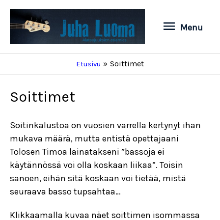
Siirry
sisältöön
Menu
Menu
Soittimet
Etusivu
Soittimet
Soitinkalustoa on vuosien varrella kertynyt ihan
mukava määrä, mutta entistä opettajaani
Tolosen Timoa lainatakseni ”bassoja ei
käytännössä voi olla koskaan liikaa”. Toisin
sanoen, eihän sitä koskaan voi tietää, mistä
seuraava basso tupsahtaa…
Klikkaamalla kuvaa näet soittimen isommassa