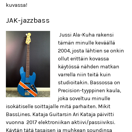
kuvassa!
JAK-jazzbass
Jussi Ala-Kuha rakensi
tämän minulle keväällä
2004, josta lähtien se onkin
ollut erittäin kovassa
käytössä nähden matkan
varrella niin teitä kuin
studioitakin. Bassossa on
Precision-tyyppinen kaula,
joka soveltuu minulle
isokätiselle soittajalle mitä parhaiten. Mikit
BassLines. Kataja Guitarsin Ari Kataja päivitti
vuonna 2017 elektroniikan aktiivi/passiiviksi.
Käytän tätä tasaisen ja muhkean soundinsa