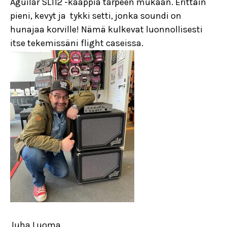
Aguilar SL112 -kaappia tarpeen mukaan. Erittäin
pieni, kevyt ja tykki setti, jonka soundi on
hunajaa korville! Nämä kulkevat luonnollisesti
itse tekemissäni flight cas
eissa.
Juha Luoma