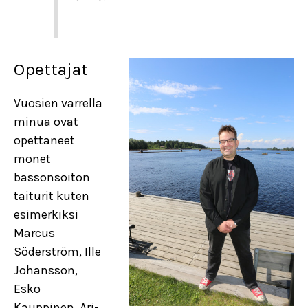
Opettajat
Vuosien varrella
minua ovat
opettaneet
monet
bassonsoiton
taiturit kuten
esimerkiksi
Marcus
Söderström, Ille
Johansson,
Esko
Kauppinen, Ari-