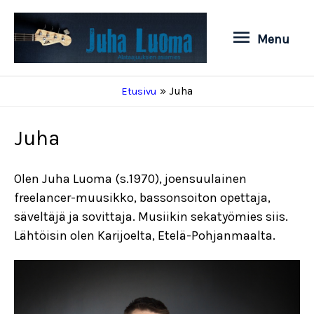
Siirry
sisältöön
Menu
Menu
Juha
Etusivu
Juha
Olen Juha Luoma (s.1970), joensuulainen
freelancer-muusikko, bassonsoiton opettaja,
säveltäjä ja sovittaja. Musiikin sekatyömies siis.
Lähtöisin olen Karijoelta, Etelä-Pohjanmaalta.