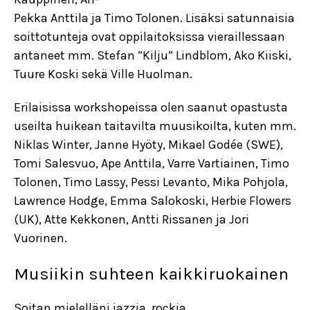
Pekka Anttila ja Timo Tolonen. Lisäksi satunnaisia
soittotunteja ovat oppilaitoksissa vieraillessaan
antaneet mm. Stefan ”Kilju” Lindblom, Ako Kiiski,
Tuure Koski sekä Ville Huolman.
Erilaisissa workshopeissa olen saanut opastusta
useilta huikean taitavilta muusikoilta, kuten mm.
Niklas Winter, Janne Hyöty, Mikael Godée (SWE),
Tomi Salesvuo, Ape Anttila, Varre Vartiainen, Timo
Tolonen, Timo Lassy, Pessi Levanto, Mika Pohjola,
Lawrence Hodge, Emma Salokoski, Herbie Flowers
(UK), Atte Kekkonen, Antti Rissanen ja Jori
Vuorinen.
Musiikin suhteen kaikkiruokainen
Soitan mielelläni jazzia, rockia,