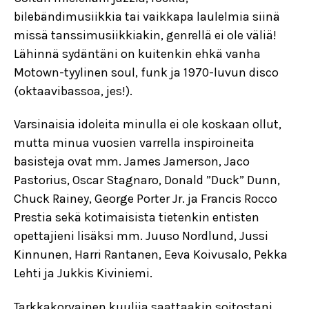
bilebändimusiikkia tai vaikkapa laulelmia siinä
missä tanssimusiikkiakin, genrellä ei ole väliä!
Lähinnä sydäntäni on kuitenkin ehkä vanha
Motown-tyylinen soul, funk ja 1970-luvun disco
(oktaavibassoa, jes!).
Varsinaisia idoleita minulla ei ole koskaan ollut,
mutta minua vuosien varrella inspiroineita
basisteja ovat mm. James Jamerson, Jaco
Pastorius, Oscar Stagnaro, Donald ”Duck” Dunn,
Chuck Rainey, George Porter Jr. ja Francis Rocco
Prestia sekä kotimaisista tietenkin entisten
opettajieni lisäksi mm. Juuso Nordlund, Jussi
Kinnunen, Harri Rantanen, Eeva Koivusalo, Pekka
Lehti ja Jukkis Kiviniemi.
Tarkkakorvainen kuulija saattaakin soitostani