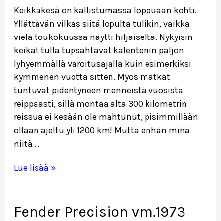
Keikkakesä on kallistumassa loppuaan kohti.
Yllättävän vilkas siitä lopulta tulikin, vaikka
vielä toukokuussa näytti hiljaiselta. Nykyisin
keikat tulla tupsahtavat kalenteriin paljon
lyhyemmällä varoitusajalla kuin esimerkiksi
kymmenen vuotta sitten. Myös matkat
tuntuvat pidentyneen menneistä vuosista
reippaasti, sillä montaa alta 300 kilometrin
reissua ei kesään ole mahtunut, pisimmillään
ollaan ajeltu yli 1200 km! Mutta enhän minä
niitä …
Kohti
Lue lisää »
syksyä…
Fender Precision vm.1973