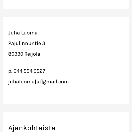
alkanutta
vuotta
2014!
Juha Luoma
Pajulinnuntie 3
80330 Reijola
p. 044 554 0527
juhaluoma[at]gmail.com
Ajankohtaista