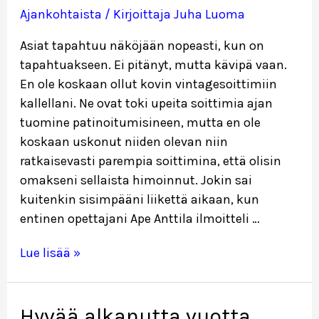
Ajankohtaista
/ Kirjoittaja
Juha Luoma
Asiat tapahtuu näköjään nopeasti, kun on
tapahtuakseen. Ei pitänyt, mutta kävipä vaan.
En ole koskaan ollut kovin vintagesoittimiin
kallellani. Ne ovat toki upeita soittimia ajan
tuomine patinoitumisineen, mutta en ole
koskaan uskonut niiden olevan niin
ratkaisevasti parempia soittimina, että olisin
omakseni sellaista himoinnut. Jokin sai
kuitenkin sisimpääni liikettä aikaan, kun
entinen opettajani Ape Anttila ilmoitteli …
Fender
Lue lisää »
Precision
vm.1973
Hyvää alkanutta vuotta