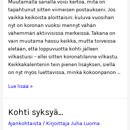
Muutamalla sanalla voisi kertoa, mitä on
tapahtunut sitten viimeisen postaukseni. Jos
vaikka keikoista aloittaisin: kuluva vuosihan
nyt on koronan vuoksi mennyt vähän
vähemmän aktiivisissa merkeissä. Takana on
vain muutama hassu keikka, mutta toiveissa
eletään, että loppuvuotta kohti jälleen
vilkastuisi – ellei sitten koronatilanne vilkastu.
Keikkakalenteriin tein pienen lisäyksen, siellä
on nyt myös luettavissa, minkä kokoonpanon …
Pitkästä
Lue lisää »
aikaa
vähän
kuulumisia…
Kohti syksyä…
Ajankohtaista
/ Kirjoittaja
Juha Luoma