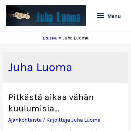
Siirry
sisältöön
Menu
Menu
Juha Luoma
Etusivu
Juha Luoma
Pitkästä aikaa vähän
kuulumisia…
Ajankohtaista
/ Kirjoittaja
Juha Luoma