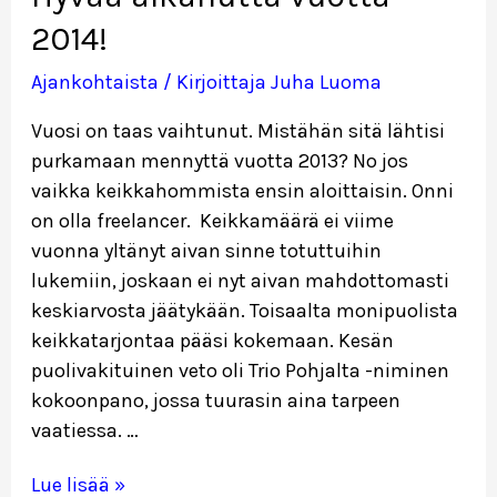
2014!
Ajankohtaista
/ Kirjoittaja
Juha Luoma
Vuosi on taas vaihtunut. Mistähän sitä lähtisi
purkamaan mennyttä vuotta 2013? No jos
vaikka keikkahommista ensin aloittaisin. Onni
on olla freelancer. Keikkamäärä ei viime
vuonna yltänyt aivan sinne totuttuihin
lukemiin, joskaan ei nyt aivan mahdottomasti
keskiarvosta jäätykään. Toisaalta monipuolista
keikkatarjontaa pääsi kokemaan. Kesän
puolivakituinen veto oli Trio Pohjalta -niminen
kokoonpano, jossa tuurasin aina tarpeen
vaatiessa. …
Hyvää
Lue lisää »